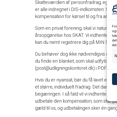
Skatteværdien af personfradrag, eget bi
er alle indregnet i DIS-indkomsten. Som 
kompensation for kørsel til og fra arbej
For
Som en privat forening, skal vi naturligvis
og/
årsopgørelse hos SKAT. Vi indhenter dog
tek
det
kan du nemt registrere dig på MIN SIDE
det
Du behøver dog ikke nødvendigvis at reg
N
du finde en blanket, som skal udfyldes o
(post@udligningskontoret.dk) i PDF-form
Hvis du er nyansat, bør du få lavet et 0-k
et større, individuelt fradrag. Det danne
begæringen. I så fald vil vi indhente din
udbetale den kompensation, som står p
gæld til os, og udbetalingen sker én gang 