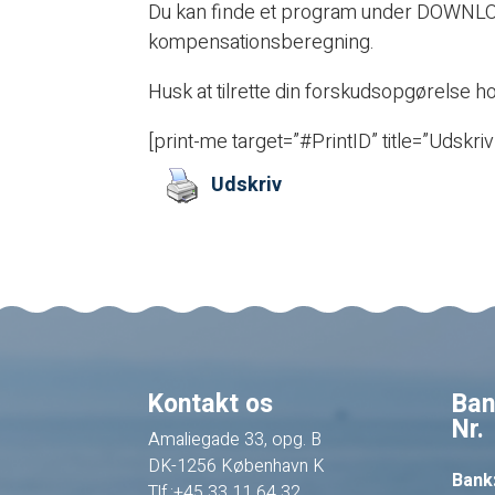
Du kan finde et program under DOWNLOAD
kompensationsberegning.
Husk at tilrette din forskudsopgørelse h
[print-me target=”#PrintID” title=”Udskriv
Udskriv
Kontakt os
Ban
Nr.
Amaliegade 33, opg. B
DK-1256 København K
Bank
Tlf.:+45 33 11 64 32