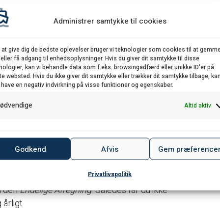
drag til pensioner, ATP-bidrag samt DIS-fradrag
ansat i DIS
begrænset fart
, er det også muligt at få
Administrer samtykke til cookies
de, A-kasse og fagforeningskontingent.
 at give dig de bedste oplevelser bruger vi teknologier som cookies til at gemm
 have din tilladelse for at indhente din
eller få adgang til enhedsoplysninger. Hvis du giver dit samtykke til disse
 ikke forskudsopgørelser. Ved hjælp af MitID
nologier, kan vi behandle data som f.eks. browsingadfærd eller unikke ID'er på
te websted. Hvis du ikke giver dit samtykke eller trækker dit samtykke tilbage, ka
.
 have en negativ indvirkning på visse funktioner og egenskaber.
istrere dig digitalt. Under fanen DOWNLOAD, kan
ødvendige
Altid aktiv
g sendes med posten eller maile den til os
at.
Godkend
Afvis
Gem præference
ort det første år, da du højest sandsynligt ikke har
s nemt ved, at du ikke udfylder indkomstfelterne på
Privatlivspolitik
 årsopgørelse hos SKAT, når det er lavet og
å den
Endelige Afregning
. Således får du ikke
årligt.