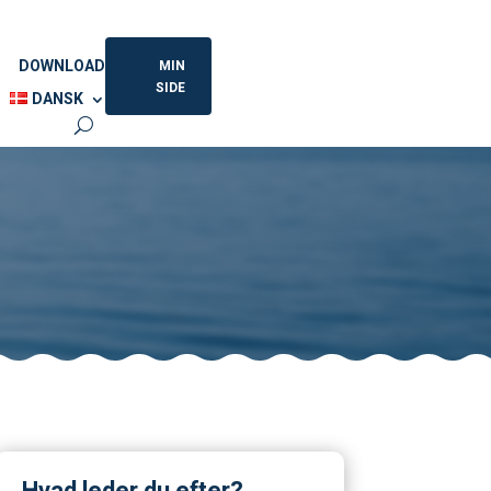
DOWNLOAD
MIN
SIDE
DANSK
Hvad leder du efter?