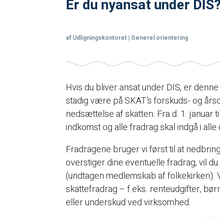
Er du nyansat under DIS?
af
Udligningskontoret
|
Generel orientering
Hvis du bliver ansat under DIS, er denne
stadig være på SKAT’s forskuds- og års
nedsættelse af skatten. Fra d. 1. januar t
indkomst og alle fradrag skal indgå i al
Fradragene bruger vi først til at nedbri
overstiger dine eventuelle fradrag, vil
(undtagen medlemskab af folkekirken). V
skattefradrag – f.eks. renteudgifter, bø
eller underskud ved virksomhed.