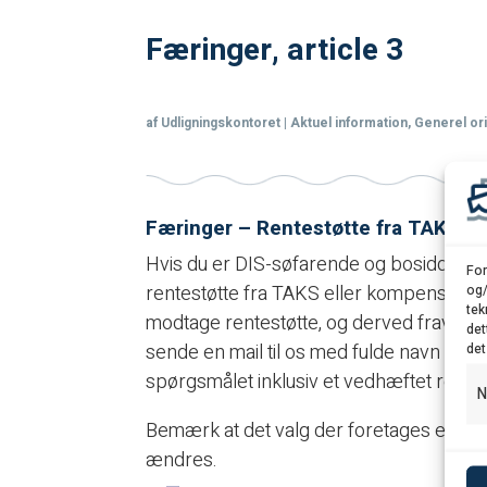
Færinger, article 3
af
Udligningskontoret
|
Aktuel information
,
Generel or
Færinger – Rentestøtte fra TAKS el
Hvis du er DIS-søfarende og bosiddend
For
rentestøtte fra TAKS eller kompensation
og/
tek
modtage rentestøtte, og derved fravælge
det
sende en mail til os med fulde navn og o
det
spørgsmålet inklusiv et vedhæftet rente
N
Bemærk at det valg der foretages er gæl
ændres.