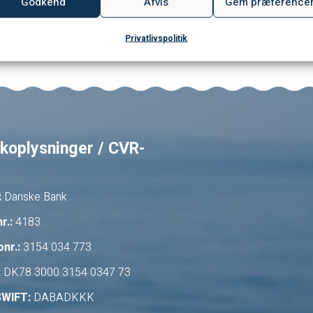
Godkend
Afvis
Gem præference
Privatlivspolitik
koplysninger / CVR-
:
Danske Bank
r.:
4183
nr.:
3154 034 773
:
DK78 3000 3154 0347 73
SWIFT:
DABADKKK