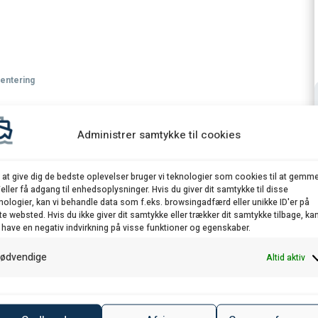
ientering
Administrer samtykke til cookies
. Udligningskontoret?
e på Færøerne, skal du vælge om du vil modtage
 at give dig de bedste oplevelser bruger vi teknologier som cookies til at gemm
 fra Udligningskontoret. Søfarende der ønsker at
eller få adgang til enhedsoplysninger. Hvis du giver dit samtykke til disse
nologier, kan vi behandle data som f.eks. browsingadfærd eller unikke ID'er på
r kompensation fra Udligningskontoret, skal
te websted. Hvis du ikke giver dit samtykke eller trækker dit samtykke tilbage, ka
plysning om arbejdsgiver. Vi vil herefter besvare
 have en negativ indvirkning på visse funktioner og egenskaber.
støttebrev.
ødvendige
Altid aktiv
dende for hele indkomståret, og det kan ikke