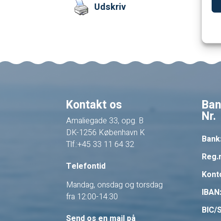
Udskriv
Kontakt os
Ban
Nr.
Amaliegade 33, opg. B
DK-1256 København K
Bank
Tlf.:+45 33 11 64 32
Reg.n
Telefontid
Konto
Mandag, onsdag og torsdag
IBAN
fra 12:00-14:30
BIC/
Send os en mail på