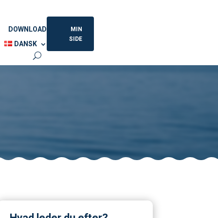
DOWNLOAD
MIN
SIDE
DANSK
Hvad leder du efter?