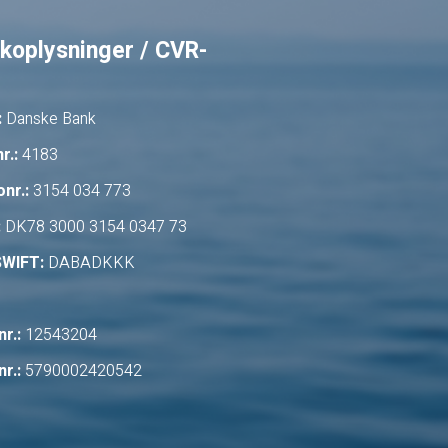
koplysninger / CVR-
:
Danske Bank
r.:
4183
nr.:
3154 034 773
:
DK78 3000 3154 0347 73
SWIFT:
DABADKKK
r.:
12543204
r.:
5790002420542