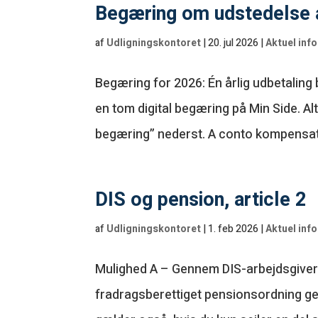
Begæring om udstedelse a
af
Udligningskontoret
|
20. jul 2026
|
Aktuel inf
Begæring for 2026: Én årlig udbetalin
en tom digital begæring på Min Side. Al
begæring” nederst. A conto kompensati
DIS og pension, article 2
af
Udligningskontoret
|
1. feb 2026
|
Aktuel inf
Mulighed A – Gennem DIS-arbejdsgiver Ved
fradragsberettiget pensionsordning ge