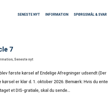
SENESTE NYT
INFORMATION
SPØRGSMÅL & SVAR
cle 7
ormation
,
Seneste nyt
 blev første kørsel af Endelige Afregninger udsendt (Der
 kørsel er klar d. 1. oktober 2026. Bemærk: Hvis du ent
get et DIS-gratiale, skal du sende...