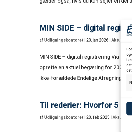
gælder også, hvis du kun sejler en del 
MIN SIDE – digital registre
af
Udligningskontoret
|
20. jan 2026
|
Aktuel in
For
og/
MIN SIDE – digital registrering Via den 
tek
det
oprette en aktuel begæring for 2026.
det
ikke-forældede Endelige Afregninger. A
N
Til rederier: Hvorfor 5 ud
af
Udligningskontoret
|
20. feb 2025
|
Aktuel in