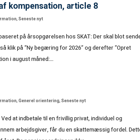
f kompensation, article 8
ormation
,
Seneste nyt
g baseret på årsopgørelsen hos SKAT: Der skal blot send
tså klik på “Ny begæring for 2026” og derefter “Opret
on i august måned:...
ormation
,
Generel orientering
,
Seneste nyt
 at indbetale til en frivillig privat, individuel og
nnem arbejdsgiver, får du en skattemæssig fordel. Dett