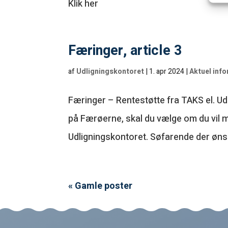
Klik her
Færinger, article 3
af
Udligningskontoret
|
1. apr 2024
|
Aktuel inf
Færinger – Rentestøtte fra TAKS el. U
på Færøerne, skal du vælge om du vil 
Udligningskontoret. Søfarende der ønsk
« Gamle poster