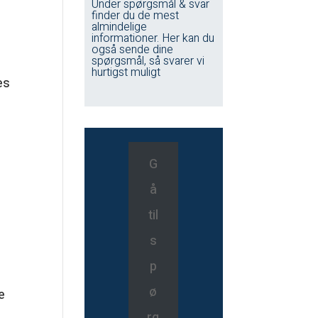
Under spørgsmål & svar
finder du de mest
almindelige
informationer. Her kan du
også sende dine
spørgsmål, så svarer vi
hurtigst muligt
es
G
å
til
s
p
ø
e
rg