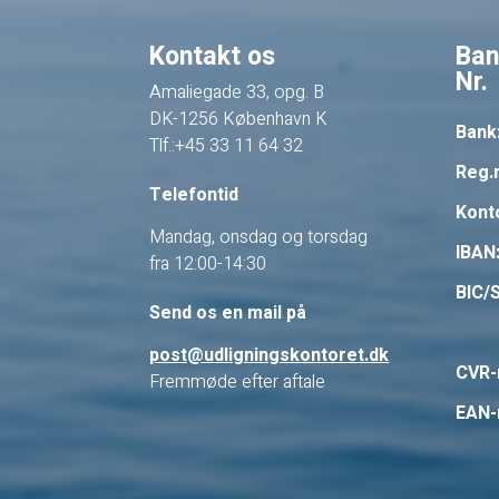
Kontakt os
Ban
Nr.
Amaliegade 33, opg. B
DK-1256 København K
Bank
Tlf.:+45 33 11 64 32
Reg.n
Telefontid
Konto
Mandag, onsdag og torsdag
IBAN
fra 12:00-14:30
BIC/
Send os en mail på
post@udligningskontoret.dk
CVR-n
Fremmøde efter aftale
EAN-n