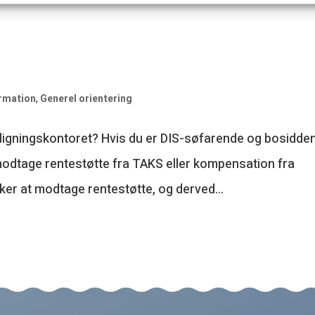
ormation
,
Generel orientering
dligningskontoret? Hvis du er DIS-søfarende og bosidde
modtage rentestøtte fra TAKS eller kompensation fra
er at modtage rentestøtte, og derved...