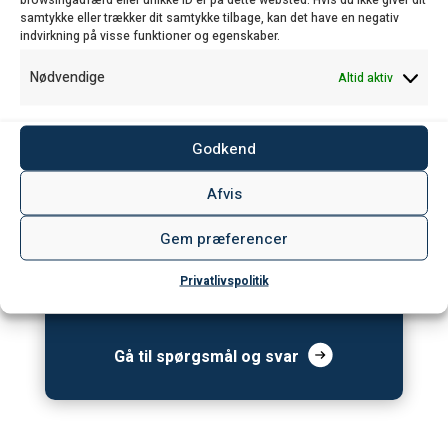
samtykke eller trækker dit samtykke tilbage, kan det have en negativ
indvirkning på visse funktioner og egenskaber.
Nødvendige
Altid aktiv
Kan du forsat ikke finde det, du leder
efter?
Godkend
Under spørgsmål og svar, finder du de mest
Afvis
almindelige informationer. Her kan du også
Gem præferencer
sende os dine spørgsmål, så svarer vi
hurtigst muligt.
Privatlivspolitik
Gå til spørgsmål og svar